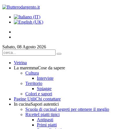
Sabato, 08 Agosto 2026
Vetrina
La maremma
Cose da sapere
Cultura
Interviste
Territorio
Spiagge
Colori e sapori
Pagine Utili
Chi contattare
In cucina
Sapori autentici
Scuola di cucina
I segreti per ottenere il meglio
Ricette
I piatti tipici
Antipasti
Primi piatti