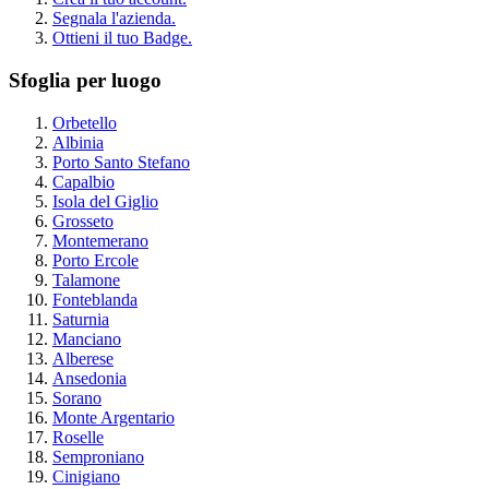
Segnala l'azienda.
Ottieni il tuo Badge.
Sfoglia per luogo
Orbetello
Albinia
Porto Santo Stefano
Capalbio
Isola del Giglio
Grosseto
Montemerano
Porto Ercole
Talamone
Fonteblanda
Saturnia
Manciano
Alberese
Ansedonia
Sorano
Monte Argentario
Roselle
Semproniano
Cinigiano