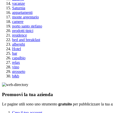
vacanze
Saturnia
appartamenti
monte argentario
camere
porto santo stefano
prodotti tipici
residence
bed and breakfast
alberghi
Hotel
bar
capalbio
relax
vino
grosseto
b&b
Promuovi la tua azienda
Le pagine utili sono uno strumento
gratuito
per pubblicizzare la tua 
Crea il tuo account.