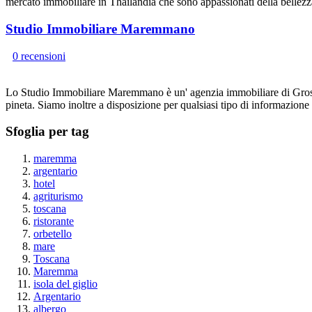
mercato immobiliare in Thailandia che sono appassionati della bellezz
Studio Immobiliare Maremmano
0 recensioni
Lo Studio Immobiliare Maremmano è un' agenzia immobiliare di Grosseto 
pineta. Siamo inoltre a disposizione per qualsiasi tipo di informazione tur
Sfoglia per tag
maremma
argentario
hotel
agriturismo
toscana
ristorante
orbetello
mare
Toscana
Maremma
isola del giglio
Argentario
albergo