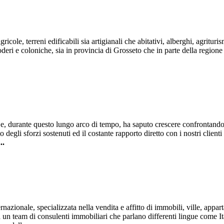
ole, terreni edificabili sia artigianali che abitativi, alberghi, agrituri
i, poderi e coloniche, sia in provincia di Grosseto che in parte della regi
 e, durante questo lungo arco di tempo, ha saputo crescere confrontand
to degli sforzi sostenuti ed il costante rapporto diretto con i nostri clien
...
azionale, specializzata nella vendita e affitto di immobili, ville, app
un team di consulenti immobiliari che parlano differenti lingue come It