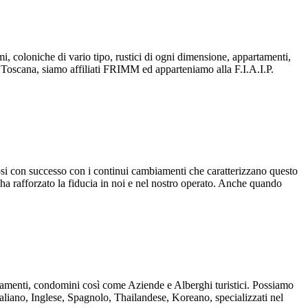
smi, coloniche di vario tipo, rustici di ogni dimensione, appartamenti,
one Toscana, siamo affiliati FRIMM ed apparteniamo alla F.I.A.I.P.
osi con successo con i continui cambiamenti che caratterizzano questo
ti ha rafforzato la fiducia in noi e nel nostro operato. Anche quando
artamenti, condomini così come Aziende e Alberghi turistici. Possiamo
aliano, Inglese, Spagnolo, Thailandese, Koreano, specializzati nel