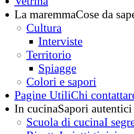
Vetrina
La maremma
Cose da sap
Cultura
Interviste
Territorio
Spiagge
Colori e sapori
Pagine Utili
Chi contattar
In cucina
Sapori autentici
Scuola di cucina
I segr