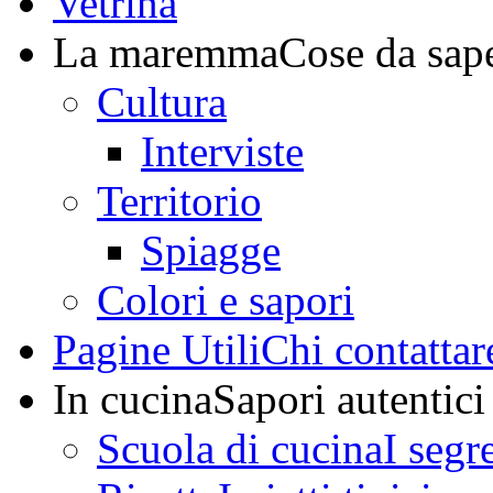
Vetrina
La maremma
Cose da sap
Cultura
Interviste
Territorio
Spiagge
Colori e sapori
Pagine Utili
Chi contattar
In cucina
Sapori autentici
Scuola di cucina
I segr